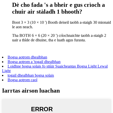
Dè cho fada 's a bheir e gus crìoch a
chuir air stàladh 1 bhooth?
Boot 3 × 3 (10 × 10 ') Booth deiseil taobh a-staigh 30 mionaid
le aon neach.
Tha BOTH 6 × 6 (20 × 20 ') crìochnaichte taobh a-staigh 2
uair a thìde de dhuine, tha e luath agus furasta.
Bogsa aotrom dhealbhan
Bogsa aotrom a 'togail dhealbhan
Loidhne bogsa solais fo stiùir Suaicheantas Bogsa Light Lewal
Light
togail dhealbhan bogsa solais
Bogsa aotrom caol
Iarrtas airson luachan