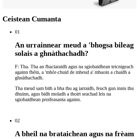
Ceistean Cumanta
01
An urrainnear meud a 'bhogsa bileag
solais a ghnàthachadh?
F: Tha. Tha an fhactaraidh agus na sgiobaidhean teicnigeach
againn fhèin, a 'mhòr-chuid de mheud a' mhaoin a chaidh a
ghnàthachadh.
Tha meud sam bith a bha thu ag iarraidh, feuch gun innis thu
dhuinn, agus bidh moladh a thoirt seachad leis na
sgiobaidhean proifeasanta againn.
02
A bheil na brataichean agus na frèam