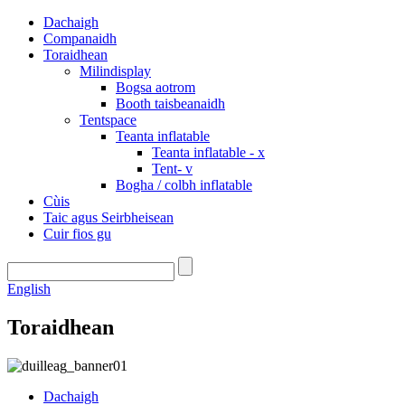
Dachaigh
Companaidh
Toraidhean
Milindisplay
Bogsa aotrom
Booth taisbeanaidh
Tentspace
Teanta inflatable
Teanta inflatable - x
Tent- v
Bogha / colbh inflatable
Cùis
Taic agus Seirbheisean
Cuir fios gu
English
Toraidhean
Dachaigh