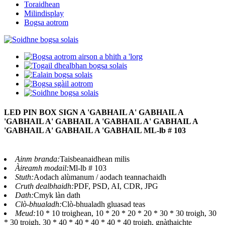
Toraidhean
Milindisplay
Bogsa aotrom
LED PIN BOX SIGN A 'GABHAIL A' GABHAIL A
'GABHAIL A' GABHAIL A 'GABHAIL A' GABHAIL A
'GABHAIL A' GABHAIL A 'GABHAIL ML-lb # 103
Ainm branda:
Taisbeanaidhean milis
Àireamh modail:
Ml-lb # 103
Stuth:
Aodach alùmanum / aodach teannachaidh
Cruth dealbhaidh:
PDF, PSD, AI, CDR, JPG
Dath:
Cmyk làn dath
Clò-bhualadh:
Clò-bhualadh gluasad teas
Meud:
10 * 10 troighean, 10 * 20 * 20 * 20 * 30 * 30 troigh, 30
* 30 troigh, 30 * 40 * 40 * 40 * 40 * 40 troigh, gnàthaichte