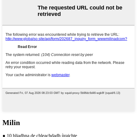
Milin
● 10 bliadhna de chleachdadh ùraichte