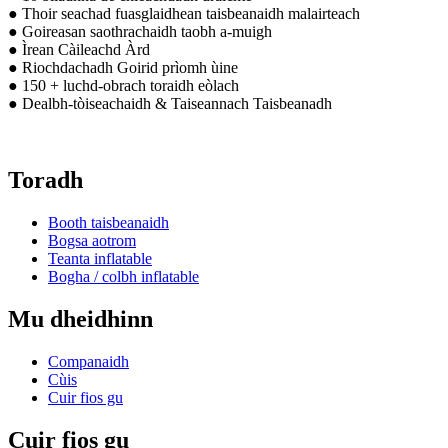
● Thoir seachad fuasglaidhean taisbeanaidh malairteach
● Goireasan saothrachaidh taobh a-muigh
● Ìrean Càileachd Àrd
● Riochdachadh Goirid prìomh ùine
● 150 + luchd-obrach toraidh eòlach
● Dealbh-tòiseachaidh & Taiseannach Taisbeanadh
Toradh
Booth taisbeanaidh
Bogsa aotrom
Teanta inflatable
Bogha / colbh inflatable
Mu dheidhinn
Companaidh
Cùis
Cuir fios gu
Cuir fios gu