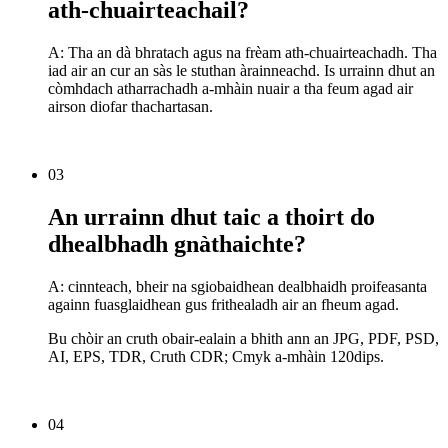
ath-chuairteachail?
A: Tha an dà bhratach agus na frèam ath-chuairteachadh. Tha
iad air an cur an sàs le stuthan àrainneachd. Is urrainn dhut an
còmhdach atharrachadh a-mhàin nuair a tha feum agad air
airson diofar thachartasan.
03
An urrainn dhut taic a thoirt do
dhealbhadh gnàthaichte?
A: cinnteach, bheir na sgiobaidhean dealbhaidh proifeasanta
againn fuasglaidhean gus frithealadh air an fheum agad.
Bu chòir an cruth obair-ealain a bhith ann an JPG, PDF, PSD,
AI, EPS, TDR, Cruth CDR; Cmyk a-mhàin 120dips.
04