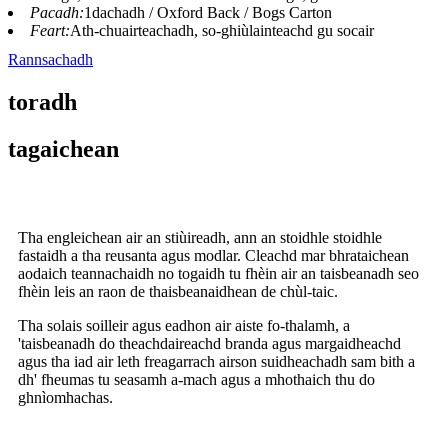
Pacadh:
1dachadh / Oxford Back / Bogs Carton
Feart:
Ath-chuairteachadh, so-ghiùlainteachd gu socair
Rannsachadh
toradh
tagaichean
Tha engleichean air an stiùireadh, ann an stoidhle stoidhle
fastaidh a tha reusanta agus modlar. Cleachd mar bhrataichean
aodaich teannachaidh no togaidh tu fhèin air an taisbeanadh seo
fhèin leis an raon de thaisbeanaidhean de chùl-taic.
Tha solais soilleir agus eadhon air aiste fo-thalamh, a
'taisbeanadh do theachdaireachd branda agus margaidheachd
agus tha iad air leth freagarrach airson suidheachadh sam bith a
dh' fheumas tu seasamh a-mach agus a mhothaich thu do
ghnìomhachas.