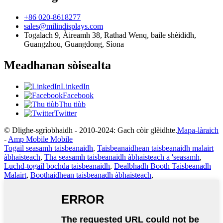
+86 020-8618277
sales@milindisplays.com
Togalach 9, Àireamh 38, Rathad Wenq, baile shèididh,
Guangzhou, Guangdong, Sìona
Meadhanan sòisealta
LinkedIn
Facebook
Thu tiùb
Twitter
© Dlighe-sgrìobhaidh - 2010-2024: Gach còir glèidhte.
Mapa-làraich
-
Amp Mobile Mobile
Togail seasamh taisbeanaidh
,
Taisbeanaidhean taisbeanaidh malairt
àbhaisteach
,
Tha seasamh taisbeanaidh àbhaisteach a 'seasamh
,
Luchd-togail bochda taisbeanaidh
,
Dealbhadh Booth Taisbeanadh
Malairt
,
Boothaidhean taisbeanadh àbhaisteach
,