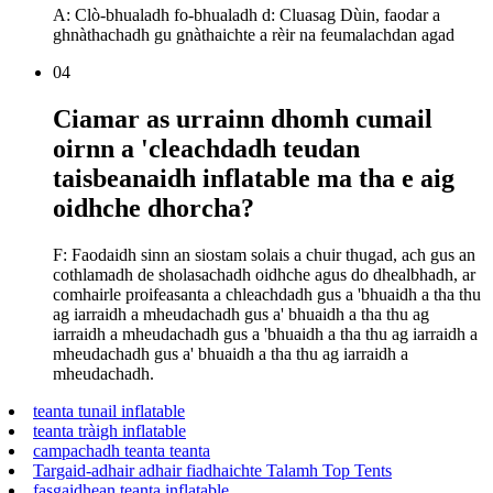
A: Clò-bhualadh fo-bhualadh d: Cluasag Dùin, faodar a
ghnàthachadh gu gnàthaichte a rèir na feumalachdan agad
04
Ciamar as urrainn dhomh cumail
oirnn a 'cleachdadh teudan
taisbeanaidh inflatable ma tha e aig
oidhche dhorcha?
F: Faodaidh sinn an siostam solais a chuir thugad, ach gus an
cothlamadh de sholasachadh oidhche agus do dhealbhadh, ar
comhairle proifeasanta a chleachdadh gus a 'bhuaidh a tha thu
ag iarraidh a mheudachadh gus a' bhuaidh a tha thu ag
iarraidh a mheudachadh gus a 'bhuaidh a tha thu ag iarraidh a
mheudachadh gus a' bhuaidh a tha thu ag iarraidh a
mheudachadh.
teanta tunail inflatable
teanta tràigh inflatable
campachadh teanta teanta
Targaid-adhair adhair fiadhaichte Talamh Top Tents
fasgaidhean teanta inflatable