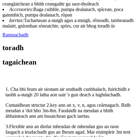
ceanglaichean a bhith ceangailte gu saor-thoileach
Accessories:
Baga cuibhle, pumpa dealanach, spìcean, poca
gainmhich, pumpa dealanach, ròpan
Iarrtas:
Tachartasan a-staigh agus a-muigh, rèiseadh, taisbeanadh
malairt, gnìomhan sònraichte, spòrs, cur air bhog toradh ùr
Rannsachadh
toradh
tagaichean
1. Cha bhi feum air siostam air sruthadh cunbhalach, fuirichidh e
taobh a-staigh 20 latha aon uair 's gun deach a lughdachadh.
Cumaidhean structar 2.key ann an x, v, n, agus ceàrnagach. Bidh
meudan a 'dol bho 3m-8m. Faodaidh na meudan a bhith
àbhaisteach ann am busaichean gach iarrtas.
3.Flexible ann an diofar mheudan de mheudan gus an raon
fasgach a leudachadh gus an fheum agad. Mar eisimpleir 3m tent