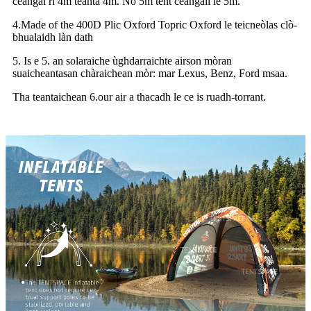
ceangal ri 4m teanta 4m. No 5m tent ceangail le 5m.
4.Made of the 400D Plic Oxford Topric Oxford le teicneòlas clò-
bhualaidh làn dath
5. Is e 5. an solaraiche ùghdarraichte airson mòran
suaicheantasan chàraichean mòr: mar Lexus, Benz, Ford msaa.
Tha teantaichean 6.our air a thacadh le ce is ruadh-torrant.