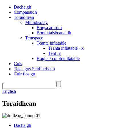
Dachaigh
Companaidh
Toraidhean
Milindisplay
Bogsa aotrom
Booth taisbeanaidh
Tentspace
Teanta inflatable
Teanta inflatable - x
Tent- v
Bogha / colbh inflatable
Cùis
Taic agus Seirbheisean
Cuir fios gu
English
Toraidhean
Dachaigh