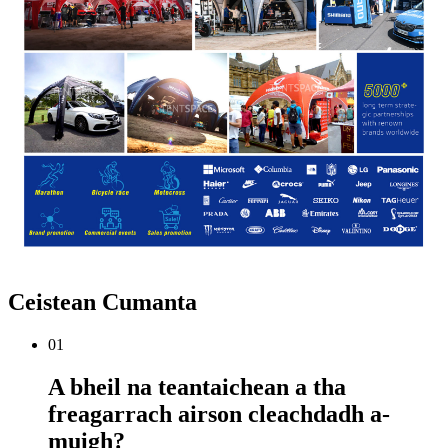
Ceistean Cumanta
01
A bheil na teantaichean a tha
freagarrach airson cleachdadh a-
muigh?