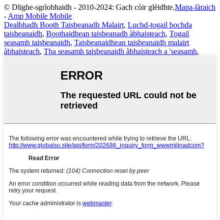
© Dlighe-sgrìobhaidh - 2010-2024: Gach còir glèidhte.
Mapa-làraich
-
Amp Mobile Mobile
Dealbhadh Booth Taisbeanadh Malairt
,
Luchd-togail bochda
taisbeanaidh
,
Boothaidhean taisbeanadh àbhaisteach
,
Togail
seasamh taisbeanaidh
,
Taisbeanaidhean taisbeanaidh malairt
àbhaisteach
,
Tha seasamh taisbeanaidh àbhaisteach a 'seasamh
,