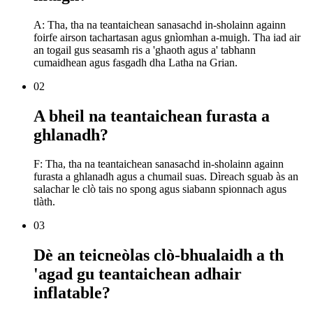
A: Tha, tha na teantaichean sanasachd in-sholainn againn
foirfe airson tachartasan agus gnìomhan a-muigh. Tha iad air
an togail gus seasamh ris a 'ghaoth agus a' tabhann
cumaidhean agus fasgadh dha Latha na Grian.
02
A bheil na teantaichean furasta a
ghlanadh?
F: Tha, tha na teantaichean sanasachd in-sholainn againn
furasta a ghlanadh agus a chumail suas. Dìreach sguab às an
salachar le clò tais no spong agus siabann spionnach agus
tlàth.
03
Dè an teicneòlas clò-bhualaidh a th
'agad gu teantaichean adhair
inflatable?