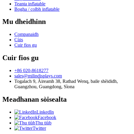
Teanta inflatable
Bogha / colbh inflatable
Mu dheidhinn
Companaidh
Cùis
Cuir fios gu
Cuir fios gu
+86 020-8618277
sales@milindisplays.com
Togalach 9, Àireamh 38, Rathad Wenq, baile shèididh,
Guangzhou, Guangdong, Sìona
Meadhanan sòisealta
LinkedIn
Facebook
Thu tiùb
Twitter