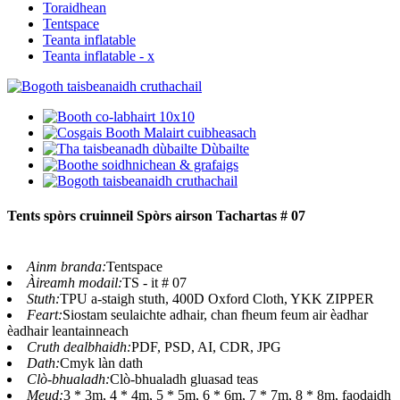
Toraidhean
Tentspace
Teanta inflatable
Teanta inflatable - x
Tents spòrs cruinneil Spòrs airson Tachartas # 07
Ainm branda:
Tentspace
Àireamh modail:
TS - it # 07
Stuth:
TPU a-staigh stuth, 400D Oxford Cloth, YKK ZIPPER
Feart:
Siostam seulaichte adhair, chan fheum feum air èadhar
èadhair leantainneach
Cruth dealbhaidh:
PDF, PSD, AI, CDR, JPG
Dath:
Cmyk làn dath
Clò-bhualadh:
Clò-bhualadh gluasad teas
Meud:
3 * 3m, 4 * 4m, 5 * 5m, 6 * 6m, 7 * 7m, 8 * 8m, faodaidh