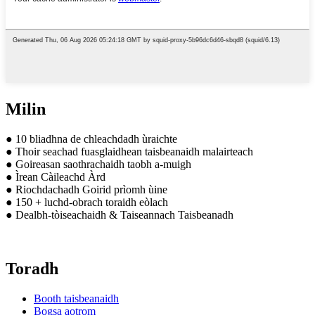
Milin
● 10 bliadhna de chleachdadh ùraichte
● Thoir seachad fuasglaidhean taisbeanaidh malairteach
● Goireasan saothrachaidh taobh a-muigh
● Ìrean Càileachd Àrd
● Riochdachadh Goirid prìomh ùine
● 150 + luchd-obrach toraidh eòlach
● Dealbh-tòiseachaidh & Taiseannach Taisbeanadh
Toradh
Booth taisbeanaidh
Bogsa aotrom