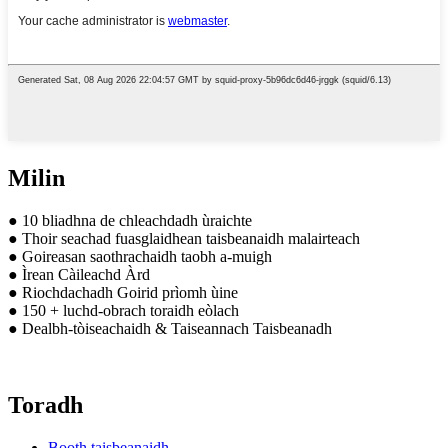
Milin
● 10 bliadhna de chleachdadh ùraichte
● Thoir seachad fuasglaidhean taisbeanaidh malairteach
● Goireasan saothrachaidh taobh a-muigh
● Ìrean Càileachd Àrd
● Riochdachadh Goirid prìomh ùine
● 150 + luchd-obrach toraidh eòlach
● Dealbh-tòiseachaidh & Taiseannach Taisbeanadh
Toradh
Booth taisbeanaidh