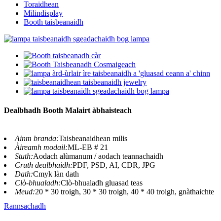
Toraidhean
Milindisplay
Booth taisbeanaidh
Dealbhadh Booth Malairt àbhaisteach
Ainm branda:
Taisbeanaidhean milis
Àireamh modail:
ML-EB # 21
Stuth:
Aodach alùmanum / aodach teannachaidh
Cruth dealbhaidh:
PDF, PSD, AI, CDR, JPG
Dath:
Cmyk làn dath
Clò-bhualadh:
Clò-bhualadh gluasad teas
Meud:
20 * 30 troigh, 30 * 30 troigh, 40 * 40 troigh, gnàthaichte
Rannsachadh