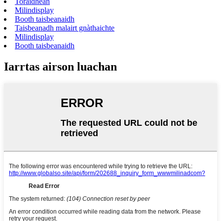
Toraidhean
Milindisplay
Booth taisbeanaidh
Taisbeanadh malairt gnàthaichte
Milindisplay
Booth taisbeanaidh
Iarrtas airson luachan