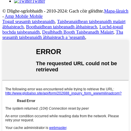
Twitter
© Dlighe-sgrìobhaidh - 2010-2024: Gach còir glèidhte.
Mapa-làraich
-
Amp Mobile Mobile
Togail seasamh taisbeanaidh
,
Taisbeanaidhean taisbeanaidh malairt
àbhaisteach
,
Boothaidhean taisbeanadh àbhaisteach
,
Luchd-togail
bochda taisbeanaidh
,
Dealbhadh Booth Taisbeanadh Malairt
,
Tha
seasamh taisbeanaidh àbhaisteach a 'seasamh
,