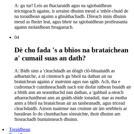
A: gu tur! Leis an fhactaraidh agus na sgiobaidhean
teicnigeach againn, is urrainn dhuinn meud a 'mhòr-chuid de
na toraidhean againn a ghnàthachadh. Dìreach innis dhuinn
meud as fheàrr leat, agus bheir na sgiobaidhean proifeasanta
againn molaidhean freagarrach.
04
Dè cho fada 's a bhios na brataichean
a' cumail suas an dath?
A: Bidh sinn a 'cleachdadh an dòigh clò-bhualaidh as
adhartaiche, a nì cinnteach gu bheil na dathan air na
brataichean againn a' mairsinn agus nas sgìth. Ach, tha e
cudromach cuimhneachadh nach toir diofar nithean buaidh air
a bhith ann an seasmhachd nan dathan, a 'gabhail a-steach
atharrachaidhean ann an gnàth-shìde ionadail, mar as motha
anns a bheil na brataichean air an taisbeanadh, agus tricead
cleachdaidh. Airson tuairmse nas cruinne air àm seirbheis ar
barailean fo do chumhachan sònraichte, thoir dhuinn am
fiosrachadh buntainneach dhuinn.
Toraidhean