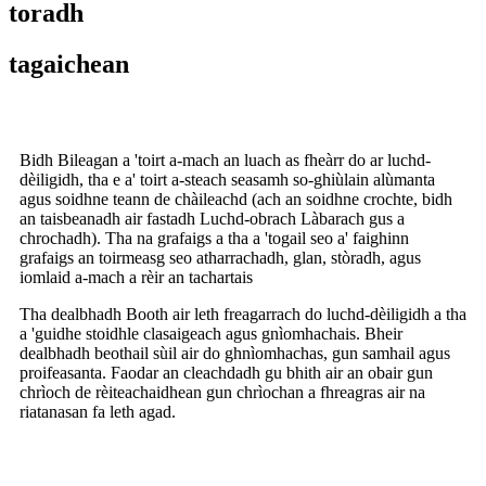
toradh
tagaichean
Bidh Bileagan a 'toirt a-mach an luach as fheàrr do ar luchd-
dèiligidh, tha e a' toirt a-steach seasamh so-ghiùlain alùmanta
agus soidhne teann de chàileachd (ach an soidhne crochte, bidh
an taisbeanadh air fastadh Luchd-obrach Làbarach gus a
chrochadh). Tha na grafaigs a tha a 'togail seo a' faighinn
grafaigs an toirmeasg seo atharrachadh, glan, stòradh, agus
iomlaid a-mach a rèir an tachartais
Tha dealbhadh Booth air leth freagarrach do luchd-dèiligidh a tha
a 'guidhe stoidhle clasaigeach agus gnìomhachais. Bheir
dealbhadh beothail sùil air do ghnìomhachas, gun samhail agus
proifeasanta. Faodar an cleachdadh gu bhith air an obair gun
chrìoch de rèiteachaidhean gun chrìochan a fhreagras air na
riatanasan fa leth agad.