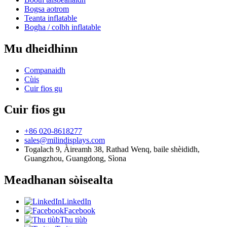
Bogsa aotrom
Teanta inflatable
Bogha / colbh inflatable
Mu dheidhinn
Companaidh
Cùis
Cuir fios gu
Cuir fios gu
+86 020-8618277
sales@milindisplays.com
Togalach 9, Àireamh 38, Rathad Wenq, baile shèididh,
Guangzhou, Guangdong, Sìona
Meadhanan sòisealta
LinkedIn
Facebook
Thu tiùb