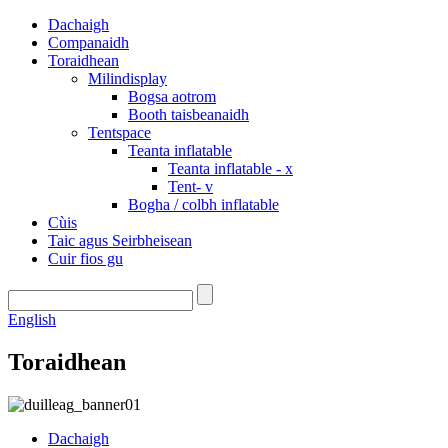
Dachaigh
Companaidh
Toraidhean
Milindisplay
Bogsa aotrom
Booth taisbeanaidh
Tentspace
Teanta inflatable
Teanta inflatable - x
Tent- v
Bogha / colbh inflatable
Cùis
Taic agus Seirbheisean
Cuir fios gu
English
Toraidhean
Dachaigh