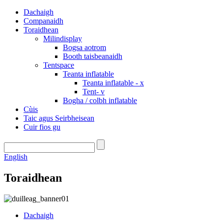
Dachaigh
Companaidh
Toraidhean
Milindisplay
Bogsa aotrom
Booth taisbeanaidh
Tentspace
Teanta inflatable
Teanta inflatable - x
Tent- v
Bogha / colbh inflatable
Cùis
Taic agus Seirbheisean
Cuir fios gu
English
Toraidhean
Dachaigh