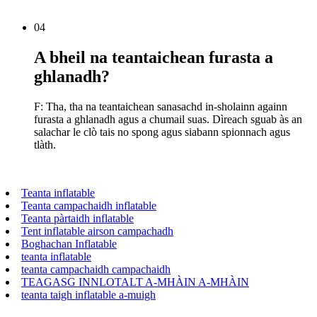
04
A bheil na teantaichean furasta a
ghlanadh?
F: Tha, tha na teantaichean sanasachd in-sholainn againn
furasta a ghlanadh agus a chumail suas. Dìreach sguab às an
salachar le clò tais no spong agus siabann spionnach agus
tlàth.
Teanta inflatable
Teanta campachaidh inflatable
Teanta pàrtaidh inflatable
Tent inflatable airson campachadh
Boghachan Inflatable
teanta inflatable
teanta campachaidh campachaidh
TEAGASG INNLOTALT A-MHÀIN A-MHÀIN
teanta taigh inflatable a-muigh