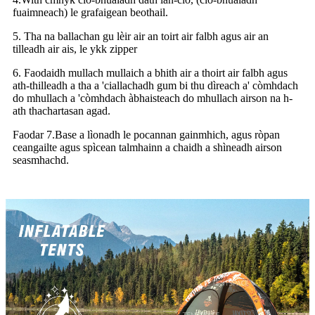
fuaimneach) le grafaigean beothail.
5. Tha na ballachan gu lèir air an toirt air falbh agus air an
tilleadh air ais, le ykk zipper
6. Faodaidh mullach mullaich a bhith air a thoirt air falbh agus
ath-thilleadh a tha a 'ciallachadh gum bi thu dìreach a' còmhdach
do mhullach a 'còmhdach àbhaisteach do mhullach airson na h-
ath thachartasan agad.
Faodar 7.Base a lìonadh le pocannan gainmhich, agus ròpan
ceangailte agus spìcean talmhainn a chaidh a shìneadh airson
seasmhachd.