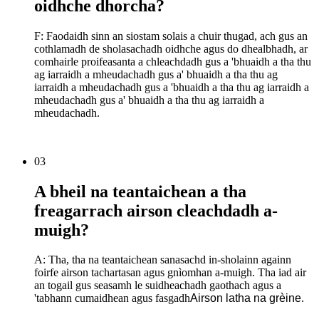
oidhche dhorcha?
F: Faodaidh sinn an siostam solais a chuir thugad, ach gus an
cothlamadh de sholasachadh oidhche agus do dhealbhadh, ar
comhairle proifeasanta a chleachdadh gus a 'bhuaidh a tha thu
ag iarraidh a mheudachadh gus a' bhuaidh a tha thu ag
iarraidh a mheudachadh gus a 'bhuaidh a tha thu ag iarraidh a
mheudachadh gus a' bhuaidh a tha thu ag iarraidh a
mheudachadh.
03
A bheil na teantaichean a tha
freagarrach airson cleachdadh a-
muigh?
A: Tha, tha na teantaichean sanasachd in-sholainn againn
foirfe airson tachartasan agus gnìomhan a-muigh. Tha iad air
an togail gus seasamh le suidheachadh gaothach agus a
'tabhann cumaidhean agus fasgadh
Airson latha na grèine
.