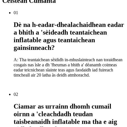
Ceistean Cumanta
01
Dè na h-eadar-dhealachaidhean eadar
a bhith a 'sèideadh teantaichean
inflatable agus teantaichean
gainsinneach?
A: Tha teantaichean sèididh in-mhuslainteach nan toraidhean
cosgais nas ìsle a dh 'fheumas a bhith a' dèanamh coimeas
eadar teicnichean slainte teas agus faodaidh iad fuireach
timcheall air 20 latha às deidh atmhorachd.
02
Ciamar as urrainn dhomh cumail
oirnn a 'cleachdadh teudan
taisbeanaidh inflatable ma tha e aig