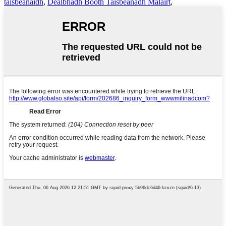
taisbeanaidh
,
Dealbhadh Booth Taisbeanadh Malairt
,