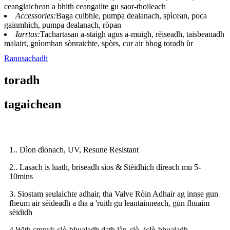
ceanglaichean a bhith ceangailte gu saor-thoileach
Accessories:
Baga cuibhle, pumpa dealanach, spìcean, poca
gainmhich, pumpa dealanach, ròpan
Iarrtas:
Tachartasan a-staigh agus a-muigh, rèiseadh, taisbeanadh
malairt, gnìomhan sònraichte, spòrs, cur air bhog toradh ùr
Rannsachadh
toradh
tagaichean
1.. Dìon dìonach, UV, Resune Resistant
2.. Lasach is luath, briseadh sìos & Stèidhich dìreach mu 5-
10mins
3. Siostam seulaichte adhair, tha Valve Ròin Adhair ag innse gun
fheum air sèideadh a tha a 'ruith gu leantainneach, gun fhuaim
sèididh
4.With cmnyk clò-bhualadh dath làn-clò, (clò-bhualadh