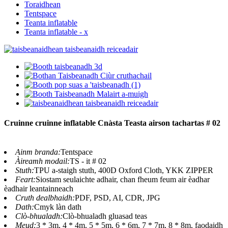
Toraidhean
Tentspace
Teanta inflatable
Teanta inflatable - x
Cruinne cruinne inflatable Cnàsta Teasta airson tachartas # 02
Ainm branda:
Tentspace
Àireamh modail:
TS - it # 02
Stuth:
TPU a-staigh stuth, 400D Oxford Cloth, YKK ZIPPER
Feart:
Siostam seulaichte adhair, chan fheum feum air èadhar
èadhair leantainneach
Cruth dealbhaidh:
PDF, PSD, AI, CDR, JPG
Dath:
Cmyk làn dath
Clò-bhualadh:
Clò-bhualadh gluasad teas
Meud:
3 * 3m, 4 * 4m, 5 * 5m, 6 * 6m, 7 * 7m, 8 * 8m, faodaidh