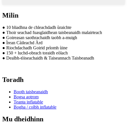
Milin
● 10 bliadhna de chleachdadh ùraichte
● Thoir seachad fuasglaidhean taisbeanaidh malairteach
● Goireasan saothrachaidh taobh a-muigh
● Ìrean Càileachd Àrd
● Riochdachadh Goirid prìomh ùine
● 150 + luchd-obrach toraidh eòlach
● Dealbh-tòiseachaidh & Taiseannach Taisbeanadh
Toradh
Booth taisbeanaidh
Bogsa aotrom
Teanta inflatable
Bogha / colbh inflatable
Mu dheidhinn