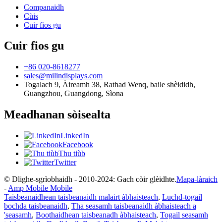
Companaidh
Cùis
Cuir fios gu
Cuir fios gu
+86 020-8618277
sales@milindisplays.com
Togalach 9, Àireamh 38, Rathad Wenq, baile shèididh,
Guangzhou, Guangdong, Sìona
Meadhanan sòisealta
LinkedIn
Facebook
Thu tiùb
Twitter
© Dlighe-sgrìobhaidh - 2010-2024: Gach còir glèidhte.
Mapa-làraich
-
Amp Mobile Mobile
Taisbeanaidhean taisbeanaidh malairt àbhaisteach
,
Luchd-togail
bochda taisbeanaidh
,
Tha seasamh taisbeanaidh àbhaisteach a
'seasamh
,
Boothaidhean taisbeanadh àbhaisteach
,
Togail seasamh