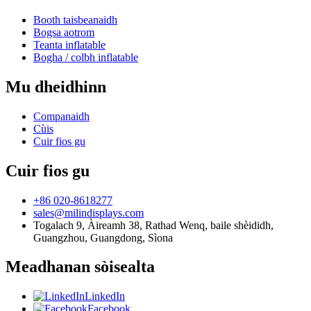
Booth taisbeanaidh
Bogsa aotrom
Teanta inflatable
Bogha / colbh inflatable
Mu dheidhinn
Companaidh
Cùis
Cuir fios gu
Cuir fios gu
+86 020-8618277
sales@milindisplays.com
Togalach 9, Àireamh 38, Rathad Wenq, baile shèididh,
Guangzhou, Guangdong, Sìona
Meadhanan sòisealta
LinkedIn
Facebook