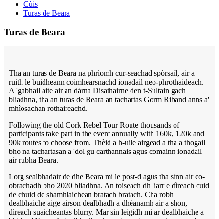
Cùis
Turas de Beara
Turas de Beara
Tha an turas de Beara na phrìomh cur-seachad spòrsail, air a
ruith le buidheann coimhearsnachd ionadail neo-phrothaideach.
A 'gabhail àite air an dàrna Disathairne den t-Sultain gach
bliadhna, tha an turas de Beara an tachartas Gorm Riband anns a'
mhìosachan rothaireachd.
Following the old Cork Rebel Tour Route thousands of
participants take part in the event annually with 160k, 120k and
90k routes to choose from. Thèid a h-uile airgead a tha a thogail
bho na tachartasan a 'dol gu carthannais agus comainn ionadail
air rubha Beara.
Lorg sealbhadair de dhe Beara mi le post-d agus tha sinn air co-
obrachadh bho 2020 bliadhna. An toiseach dh 'iarr e dìreach cuid
de chuid de shamhlaichean bratach bratach. Cha robh
dealbhaiche aige airson dealbhadh a dhèanamh air a shon,
dìreach suaicheantas blurry. Mar sin leigidh mi ar dealbhaiche a