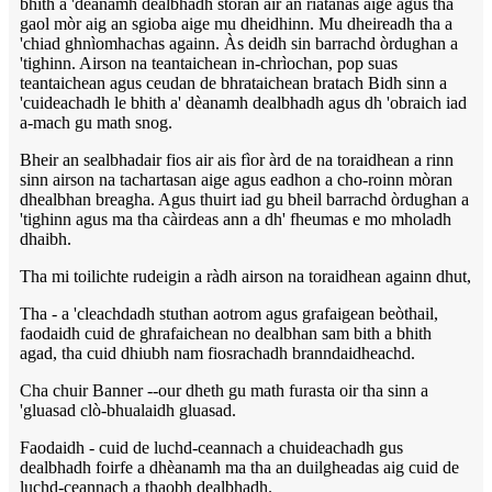
bhith a 'dèanamh dealbhadh stòran air an riatanas aige agus tha
gaol mòr aig an sgioba aige mu dheidhinn. Mu dheireadh tha a
'chiad ghnìomhachas againn. Às deidh sin barrachd òrdughan a
'tighinn. Airson na teantaichean in-chrìochan, pop suas
teantaichean agus ceudan de bhrataichean bratach Bidh sinn a
'cuideachadh le bhith a' dèanamh dealbhadh agus dh 'obraich iad
a-mach gu math snog.
Bheir an sealbhadair fios air ais fìor àrd de na toraidhean a rinn
sinn airson na tachartasan aige agus eadhon a cho-roinn mòran
dhealbhan breagha. Agus thuirt iad gu bheil barrachd òrdughan a
'tighinn agus ma tha càirdeas ann a dh' fheumas e mo mholadh
dhaibh.
Tha mi toilichte rudeigin a ràdh airson na toraidhean againn dhut,
Tha - a 'cleachdadh stuthan aotrom agus grafaigean beòthail,
faodaidh cuid de ghrafaichean no dealbhan sam bith a bhith
agad, tha cuid dhiubh nam fiosrachadh branndaidheachd.
Cha chuir Banner --our dheth gu math furasta oir tha sinn a
'gluasad clò-bhualaidh gluasad.
Faodaidh - cuid de luchd-ceannach a chuideachadh gus
dealbhadh foirfe a dhèanamh ma tha an duilgheadas aig cuid de
luchd-ceannach a thaobh dealbhadh.