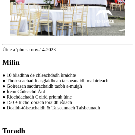
Ùine a 'phuist: nov-14-2023
Milin
● 10 bliadhna de chleachdadh ùraichte
● Thoir seachad fuasglaidhean taisbeanaidh malairteach
● Goireasan saothrachaidh taobh a-muigh
● Ìrean Càileachd Àrd
● Riochdachadh Goirid prìomh ùine
● 150 + luchd-obrach toraidh eòlach
● Dealbh-tòiseachaidh & Taiseannach Taisbeanadh
Toradh