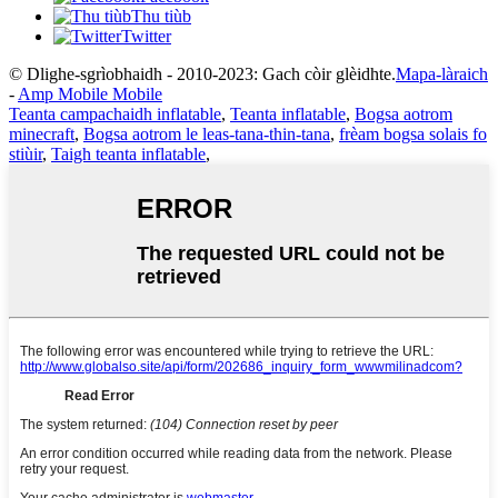
Thu tiùb
Twitter
© Dlighe-sgrìobhaidh - 2010-2023: Gach còir glèidhte.
Mapa-làraich
-
Amp Mobile Mobile
Teanta campachaidh inflatable
,
Teanta inflatable
,
Bogsa aotrom
minecraft
,
Bogsa aotrom le leas-tana-thin-tana
,
frèam bogsa solais fo
stiùir
,
Taigh teanta inflatable
,