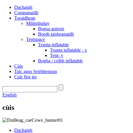
Dachaigh
Companaidh
Toraidhean
Milindisplay
Bogsa aotrom
Booth taisbeanaidh
Tentspace
Teanta inflatable
Teanta inflatable - x
Tent- v
Bogha / colbh inflatable
Cùis
Taic agus Seirbheisean
Cuir fios gu
English
cùis
Dachaigh