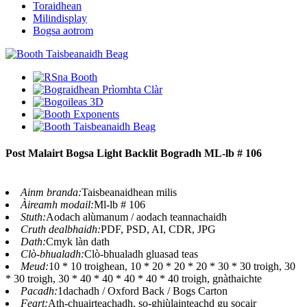
Toraidhean
Milindisplay
Bogsa aotrom
Post Malairt Bogsa Light Backlit Bogradh ML-lb # 106
Ainm branda:
Taisbeanaidhean milis
Àireamh modail:
Ml-lb # 106
Stuth:
Aodach alùmanum / aodach teannachaidh
Cruth dealbhaidh:
PDF, PSD, AI, CDR, JPG
Dath:
Cmyk làn dath
Clò-bhualadh:
Clò-bhualadh gluasad teas
Meud:
10 * 10 troighean, 10 * 20 * 20 * 20 * 30 * 30 troigh, 30
* 30 troigh, 30 * 40 * 40 * 40 * 40 * 40 troigh, gnàthaichte
Pacadh:
1dachadh / Oxford Back / Bogs Carton
Feart:
Ath-chuairteachadh, so-ghiùlainteachd gu socair