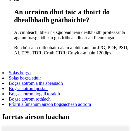
An urrainn dhut taic a thoirt do
dhealbhadh gnàthaichte?
A: cinnteach, bheir na sgiobaidhean dealbhaidh proifeasanta
againn fuasglaidhean gus frithealadh air an fheum agad.
Bu chòir an cruth obair-ealain a bhith ann an JPG, PDF, PSD,
AI, EPS, TDR, Cruth CDR; Cmyk a-mhàin 120dips.
Solas bogsa
Solas bogsa stiùir
Bogsa aotrom a thaisbeanadh
Bogsa aotrom postair
Bogsa aotrom togail toraidh
Bogsa aotrom rothlach
Pròifil alùmanum airson bogsaichean aotrom
Iarrtas airson luachan