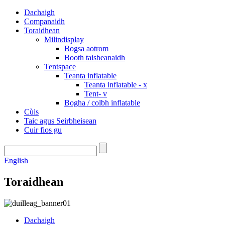
Dachaigh
Companaidh
Toraidhean
Milindisplay
Bogsa aotrom
Booth taisbeanaidh
Tentspace
Teanta inflatable
Teanta inflatable - x
Tent- v
Bogha / colbh inflatable
Cùis
Taic agus Seirbheisean
Cuir fios gu
English
Toraidhean
Dachaigh