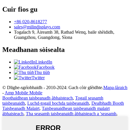
Cuir fios gu
+86 020-8618277
sales@milindisplays.com
Togalach 9, Àireamh 38, Rathad Wenq, baile shèididh,
Guangzhou, Guangdong, Sìona
Meadhanan sòisealta
LinkedIn
Facebook
Thu tiùb
Twitter
© Dlighe-sgrìobhaidh - 2010-2024: Gach còir glèidhte.
Mapa-làraich
-
Amp Mobile Mobile
Boothaidhean taisbeanadh àbhaisteach
,
Togail seasamh
taisbeanaidh
,
Luchd-togail bochda taisbeanaidh
,
Dealbhadh Booth
Taisbeanadh Malairt
,
Taisbeanaidhean taisbeanaidh malairt
àbhaisteach
,
Tha seasamh taisbeanaidh àbhaisteach a 'seasamh
,