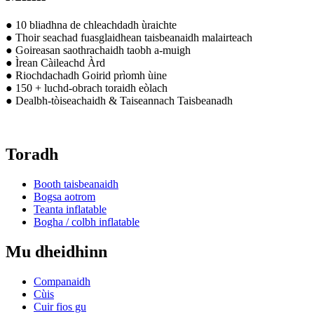
● 10 bliadhna de chleachdadh ùraichte
● Thoir seachad fuasglaidhean taisbeanaidh malairteach
● Goireasan saothrachaidh taobh a-muigh
● Ìrean Càileachd Àrd
● Riochdachadh Goirid prìomh ùine
● 150 + luchd-obrach toraidh eòlach
● Dealbh-tòiseachaidh & Taiseannach Taisbeanadh
Toradh
Booth taisbeanaidh
Bogsa aotrom
Teanta inflatable
Bogha / colbh inflatable
Mu dheidhinn
Companaidh
Cùis
Cuir fios gu