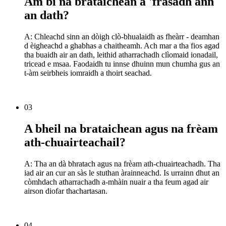
Am bi na brataichean a 'frasadh ann
an dath?
A: Chleachd sinn an dòigh clò-bhualaidh as fheàrr - deamhan
d èigheachd a ghabhas a chaitheamh. Ach mar a tha fios agad
tha buaidh air an dath, leithid atharrachadh clìomaid ionadail,
tricead e msaa. Faodaidh tu innse dhuinn mun chumha gus an
t-àm seirbheis iomraidh a thoirt seachad.
03
A bheil na brataichean agus na frèam
ath-chuairteachail?
A: Tha an dà bhratach agus na frèam ath-chuairteachadh. Tha
iad air an cur an sàs le stuthan àrainneachd. Is urrainn dhut an
còmhdach atharrachadh a-mhàin nuair a tha feum agad air
airson diofar thachartasan.
04