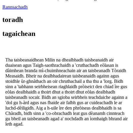
Rannsachadh
toradh
tagaichean
Tha taisbeanaidhean Milin na dhealbhadh taisbeanaidh air
duaisean agus Taigh-saothrachaidh a 'cruthachadh eòlasan is
dàimhean branda mì-chuimhneachain air an taisbeanadh Tòraidh
Measaidh. Bheir na dealbhadairean taisbeanaidh againn agus
stoidhle ùr-ghnàthach an oir chruthachail a tha thu a 'lorg. Bidh
sinn a 'tabhann seirbheisean riaghlaidh pròiseict den chiad ìre gus
eòlas dealbhaidh a thoirt dhut a thoirt dhut eòlas dealbhadh
taisbeanadh socair. Bidh an sgioba seirbheis teachdaiche againn a
'dol gu h-àrd agus nas fhaide air falbh gus ar cuideachadh le ar
luchd-dèiligidh. Aig a h-uile ìre den phròiseas dealbhaidh is sa
Chàradh, bidh sinn a 'co-obrachadh leat gus dèanamh cinnteach
gu bheil an taisbeanadh agad a' nochdadh an ìomhaigh bhrand air
leth agad.