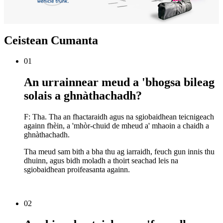
Ceistean Cumanta
01
An urrainnear meud a 'bhogsa bileag
solais a ghnàthachadh?
F: Tha. Tha an fhactaraidh agus na sgiobaidhean teicnigeach
againn fhèin, a 'mhòr-chuid de mheud a' mhaoin a chaidh a
ghnàthachadh.
Tha meud sam bith a bha thu ag iarraidh, feuch gun innis thu
dhuinn, agus bidh moladh a thoirt seachad leis na
sgiobaidhean proifeasanta againn.
02