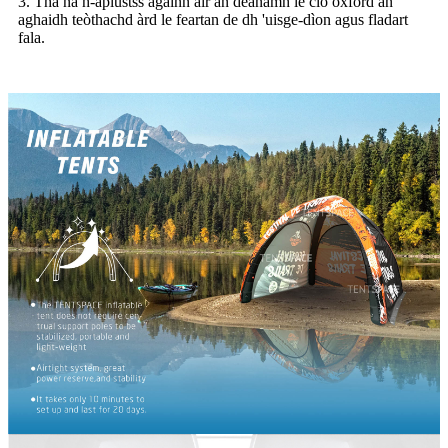
3. Tha na h-aplustss againn air an dèanamh le clò oxford an
aghaidh teòthachd àrd le feartan de dh 'uisge-dìon agus fladart
fala.