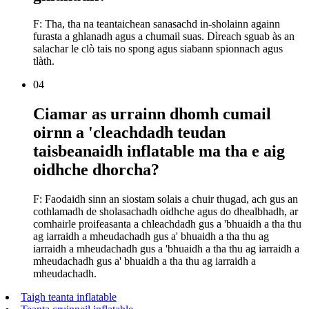
F: Tha, tha na teantaichean sanasachd in-sholainn againn
furasta a ghlanadh agus a chumail suas. Dìreach sguab às an
salachar le clò tais no spong agus siabann spionnach agus
tlàth.
04
Ciamar as urrainn dhomh cumail
oirnn a 'cleachdadh teudan
taisbeanaidh inflatable ma tha e aig
oidhche dhorcha?
F: Faodaidh sinn an siostam solais a chuir thugad, ach gus an
cothlamadh de sholasachadh oidhche agus do dhealbhadh, ar
comhairle proifeasanta a chleachdadh gus a 'bhuaidh a tha thu
ag iarraidh a mheudachadh gus a' bhuaidh a tha thu ag
iarraidh a mheudachadh gus a 'bhuaidh a tha thu ag iarraidh a
mheudachadh gus a' bhuaidh a tha thu ag iarraidh a
mheudachadh.
Taigh teanta inflatable