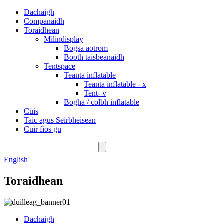
Dachaigh
Companaidh
Toraidhean
Milindisplay
Bogsa aotrom
Booth taisbeanaidh
Tentspace
Teanta inflatable
Teanta inflatable - x
Tent- v
Bogha / colbh inflatable
Cùis
Taic agus Seirbheisean
Cuir fios gu
English
Toraidhean
Dachaigh