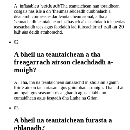
A: inflatable
a 'sèideadh
Tha teantaichean nan toraidhean
cosgais nas ìsle a dh 'fheumas sèideadh cunbhalach a'
dèanamh coimeas eadar teantaichean sional, a tha a
'seunachadh teantaichean in-fhàsach a' cleachdadh teicneòlas
teasachaidh teas agus faodaidh iad fuireach
timcheall air 20
latha
às deidh atmhorachd.
02
A bheil na teantaichean a tha
freagarrach airson cleachdadh a-
muigh?
A: Tha, tha na teantaichean sanasachd in-sholainn againn
foirfe airson tachartasan agus gnìomhan a-muigh. Tha iad air
an togail gus seasamh ris a 'ghaoth agus a' tabhann
cumaidhean agus fasgadh dha Latha na Grian.
03
A bheil na teantaichean furasta a
ghlanadh?