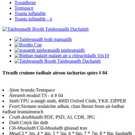
Toraidhean
Tentspace
Teanta inflatable
Teanta inflatable - x
Tèradh cruinne èadhair airson tachartas spòrs # 04
Ainm branda:
Tentspace
Àireamh modail:
TS - it # 04
Stuth:
TPU a-staigh stuth, 400D Oxford Cloth, YKK ZIPPER
Feart:
Siostam seulaichte adhair, chan fheum feum air èadhar
èadhair leantainneach
Cruth dealbhaidh:
PDF, PSD, AI, CDR, JPG
Dath:
Cmyk làn dath
Clò-bhualadh:
Clò-bhualadh gluasad teas
Meud:
3 * 3m, 4 * 4m, 5 * 5m, 6 * 6m, 7 * 7m, 8 * 8m, faodaidh