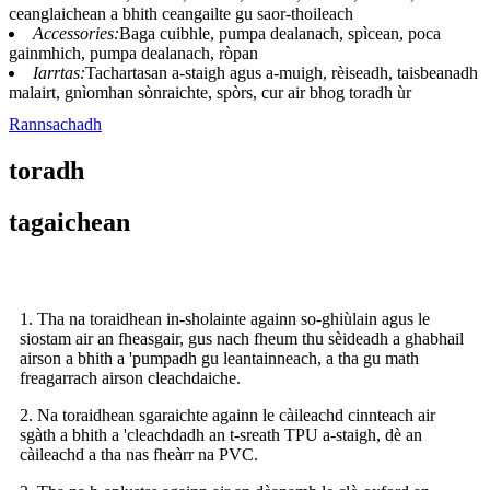
ceanglaichean a bhith ceangailte gu saor-thoileach
Accessories:
Baga cuibhle, pumpa dealanach, spìcean, poca
gainmhich, pumpa dealanach, ròpan
Iarrtas:
Tachartasan a-staigh agus a-muigh, rèiseadh, taisbeanadh
malairt, gnìomhan sònraichte, spòrs, cur air bhog toradh ùr
Rannsachadh
toradh
tagaichean
1. Tha na toraidhean in-sholainte againn so-ghiùlain agus le
siostam air an fheasgair, gus nach fheum thu sèideadh a ghabhail
airson a bhith a 'pumpadh gu leantainneach, a tha gu math
freagarrach airson cleachdaiche.
2. Na toraidhean sgaraichte againn le càileachd cinnteach air
sgàth a bhith a 'cleachdadh an t-sreath TPU a-staigh, dè an
càileachd a tha nas fheàrr na PVC.