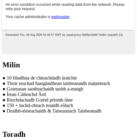
Milin
● 10 bliadhna de chleachdadh ùraichte
● Thoir seachad fuasglaidhean taisbeanaidh malairteach
● Goireasan saothrachaidh taobh a-muigh
● Ìrean Càileachd Àrd
● Riochdachadh Goirid prìomh ùine
● 150 + luchd-obrach toraidh eòlach
● Dealbh-tòiseachaidh & Taiseannach Taisbeanadh
Toradh