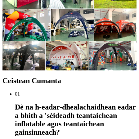
Ceistean Cumanta
01
Dè na h-eadar-dhealachaidhean eadar
a bhith a 'sèideadh teantaichean
inflatable agus teantaichean
gainsinneach?