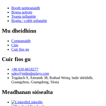
Booth taisbeanaidh
Bogsa aotrom
Teanta inflatable
Bogha / colbh inflatable
Mu dheidhinn
Companaidh
Cùis
Cuir fios gu
Cuir fios gu
+86 020-8618277
sales@milindisplays.com
Togalach 9, Àireamh 38, Rathad Wenq, baile shèididh,
Guangzhou, Guangdong, Sìona
Meadhanan sòisealta
LinkedIn