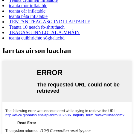
Teanta cruinneil inflatable
teanta mòr inflatable
teanta càr inflatable
teanta bàta inflatable
TENTAN TEAGASG INDLLAPTABLE
Teanta 10 neach fo-shruthach
TEAGASG INNLOTAL A-MHÀIN
teanta cuibhrichte sòghalachd
Iarrtas airson luachan