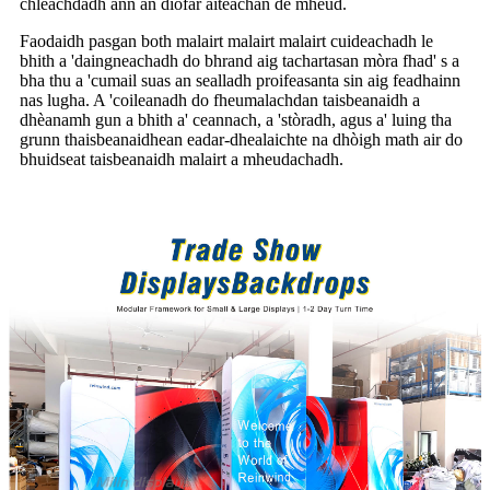
chleachdadh ann an diofar àiteachan de mheud.
Faodaidh pasgan both malairt malairt malairt cuideachadh le
bhith a 'daingneachadh do bhrand aig tachartasan mòra fhad' s a
bha thu a 'cumail suas an sealladh proifeasanta sin aig feadhainn
nas lugha. A 'coileanadh do fheumalachdan taisbeanaidh a
dhèanamh gun a bhith a' ceannach, a 'stòradh, agus a' luing tha
grunn thaisbeanaidhean eadar-dhealaichte na dhòigh math air do
bhuidseat taisbeanaidh malairt a mheudachadh.