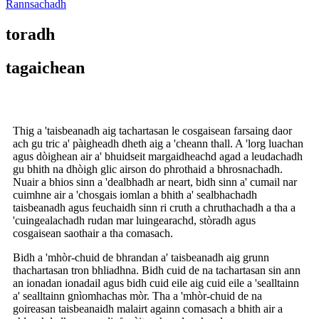
Rannsachadh
toradh
tagaichean
Thig a 'taisbeanadh aig tachartasan le cosgaisean farsaing daor
ach gu tric a' pàigheadh ​​dheth aig a 'cheann thall. A 'lorg luachan
agus dòighean air a' bhuidseit margaidheachd agad a leudachadh
gu bhith na dhòigh glic airson do phrothaid a bhrosnachadh.
Nuair a bhios sinn a 'dealbhadh ar neart, bidh sinn a' cumail nar
cuimhne air a 'chosgais iomlan a bhith a' sealbhachadh
taisbeanadh agus feuchaidh sinn ri cruth a chruthachadh a tha a
'cuingealachadh rudan mar luingearachd, stòradh agus
cosgaisean saothair a tha comasach.
Bidh a 'mhòr-chuid de bhrandan a' taisbeanadh aig grunn
thachartasan tron ​​bhliadhna. Bidh cuid de na tachartasan sin ann
an ionadan ionadail agus bidh cuid eile aig cuid eile a 'sealltainn
a' sealltainn gnìomhachas mòr. Tha a 'mhòr-chuid de na
goireasan taisbeanaidh malairt againn comasach a bhith air a