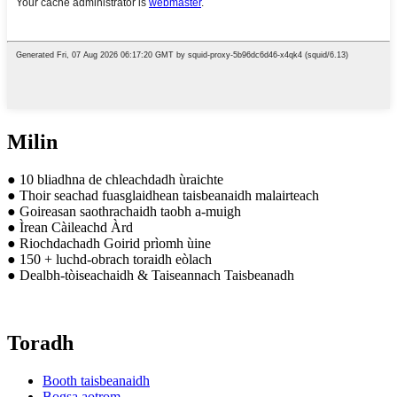
Milin
● 10 bliadhna de chleachdadh ùraichte
● Thoir seachad fuasglaidhean taisbeanaidh malairteach
● Goireasan saothrachaidh taobh a-muigh
● Ìrean Càileachd Àrd
● Riochdachadh Goirid prìomh ùine
● 150 + luchd-obrach toraidh eòlach
● Dealbh-tòiseachaidh & Taiseannach Taisbeanadh
Toradh
Booth taisbeanaidh
Bogsa aotrom