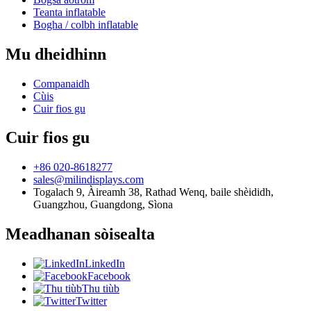
Teanta inflatable
Bogha / colbh inflatable
Mu dheidhinn
Companaidh
Cùis
Cuir fios gu
Cuir fios gu
+86 020-8618277
sales@milindisplays.com
Togalach 9, Àireamh 38, Rathad Wenq, baile shèididh,
Guangzhou, Guangdong, Sìona
Meadhanan sòisealta
LinkedIn
Facebook
Thu tiùb
Twitter