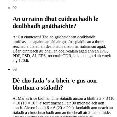
02
An urrainn dhut cuideachadh le
dealbhadh gnàthaichte?
A: Gu cinnteach! Tha na sgiobaidhean dealbhaidh
proifeasanta againn an làthair gus fuasglaidhean a thoirt
seachad a tha air an dealbhadh airson na riatanasan agad.
Dèan cinnteach gu bheil an obair-ealain agad ann an JPG,
PDF, PSD, AI, EPS, no cruth CDR, le ìomhaigh dath cmyk
aig 120di.
03
Dè cho fada 's a bheir e gus aon
bhothan a stàladh?
A: Mar as trice bidh an ùine stàlaidh airson a bhith a 3 × 3 (10
× 10 (10 × 10 ') a' toirt timcheall air 30 mionaid ach aon
neach. Airson booth 6 × 6 (20 × 20 '), faodaidh aon neach an
stàladh a chrìochnachadh ann an timcheall air 2 uair a thìde.