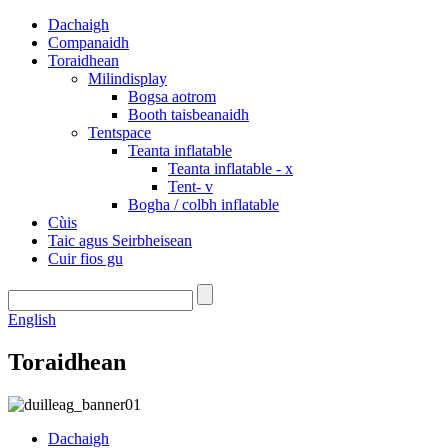
Dachaigh
Companaidh
Toraidhean
Milindisplay
Bogsa aotrom
Booth taisbeanaidh
Tentspace
Teanta inflatable
Teanta inflatable - x
Tent- v
Bogha / colbh inflatable
Cùis
Taic agus Seirbheisean
Cuir fios gu
English
Toraidhean
Dachaigh