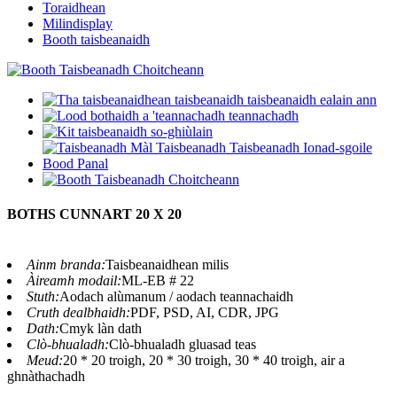
Toraidhean
Milindisplay
Booth taisbeanaidh
BOTHS CUNNART 20 X 20
Ainm branda:
Taisbeanaidhean milis
Àireamh modail:
ML-EB # 22
Stuth:
Aodach alùmanum / aodach teannachaidh
Cruth dealbhaidh:
PDF, PSD, AI, CDR, JPG
Dath:
Cmyk làn dath
Clò-bhualadh:
Clò-bhualadh gluasad teas
Meud:
20 * 20 troigh, 20 * 30 troigh, 30 * 40 troigh, air a
ghnàthachadh