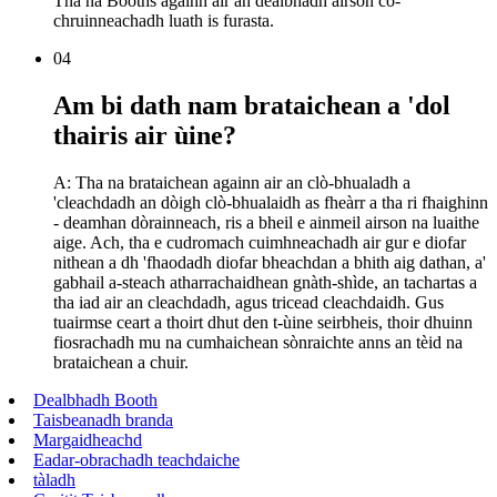
Tha na Booths againn air an dealbhadh airson co-
chruinneachadh luath is furasta.
04
Am bi dath nam brataichean a 'dol
thairis air ùine?
A: Tha na brataichean againn air an clò-bhualadh a
'cleachdadh an dòigh clò-bhualaidh as fheàrr a tha ri fhaighinn
- deamhan dòrainneach, ris a bheil e ainmeil airson na luaithe
aige. Ach, tha e cudromach cuimhneachadh air gur e diofar
nithean a dh 'fhaodadh diofar bheachdan a bhith aig dathan, a'
gabhail a-steach atharrachaidhean gnàth-shìde, an tachartas a
tha iad air an cleachdadh, agus tricead cleachdaidh. Gus
tuairmse ceart a thoirt dhut den t-ùine seirbheis, thoir dhuinn
fiosrachadh mu na cumhaichean sònraichte anns an tèid na
brataichean a chuir.
Dealbhadh Booth
Taisbeanadh branda
Margaidheachd
Eadar-obrachadh teachdaiche
tàladh