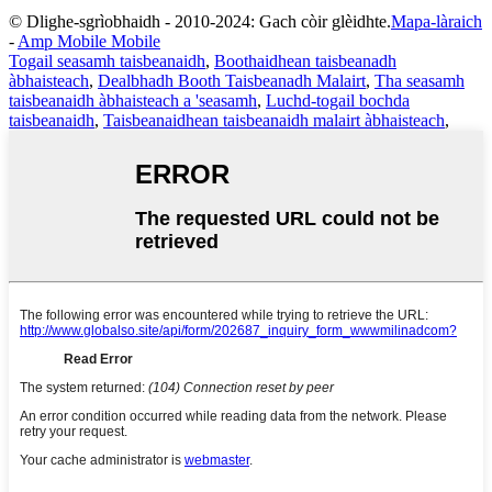
© Dlighe-sgrìobhaidh - 2010-2024: Gach còir glèidhte.
Mapa-làraich
-
Amp Mobile Mobile
Togail seasamh taisbeanaidh
,
Boothaidhean taisbeanadh
àbhaisteach
,
Dealbhadh Booth Taisbeanadh Malairt
,
Tha seasamh
taisbeanaidh àbhaisteach a 'seasamh
,
Luchd-togail bochda
taisbeanaidh
,
Taisbeanaidhean taisbeanaidh malairt àbhaisteach
,