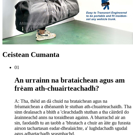
Ceistean Cumanta
01
An urrainn na brataichean agus am
frèam ath-chuairteachadh?
A: Tha, thèid an dà chuid na brataichean agus na
frèamaichean a dhèanamh le stuthan ath-chuairteachaidh. Tha
sinn dealasach a bhith a 'cleachdadh stuthan a tha càirdeil do
àrainneachd anns na toraidhean againn. A bharrachd air an
sin, faodaidh tu an taobh a 'bhratach a chuir an àite gu furasta
airson tachartasan eadar-dhealaichte, a' lughdachadh sgudal
agus adhartachadh seasmhachd.