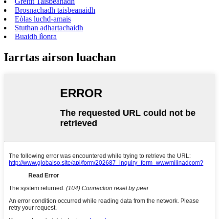
Greitit Taisbeanadh
Brosnachadh taisbeanaidh
Eòlas luchd-amais
Stuthan adhartachaidh
Buaidh lìonra
Iarrtas airson luachan