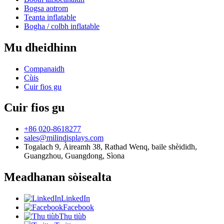
Bogsa aotrom
Teanta inflatable
Bogha / colbh inflatable
Mu dheidhinn
Companaidh
Cùis
Cuir fios gu
Cuir fios gu
+86 020-8618277
sales@milindisplays.com
Togalach 9, Àireamh 38, Rathad Wenq, baile shèididh,
Guangzhou, Guangdong, Sìona
Meadhanan sòisealta
LinkedIn
Facebook
Thu tiùb