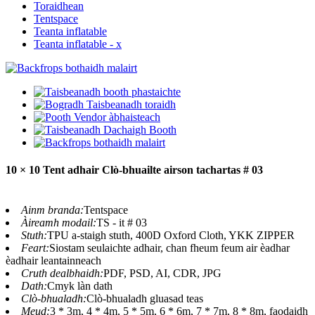
Toraidhean
Tentspace
Teanta inflatable
Teanta inflatable - x
10 × 10 Tent adhair Clò-bhuailte airson tachartas # 03
Ainm branda:
Tentspace
Àireamh modail:
TS - it # 03
Stuth:
TPU a-staigh stuth, 400D Oxford Cloth, YKK ZIPPER
Feart:
Siostam seulaichte adhair, chan fheum feum air èadhar
èadhair leantainneach
Cruth dealbhaidh:
PDF, PSD, AI, CDR, JPG
Dath:
Cmyk làn dath
Clò-bhualadh:
Clò-bhualadh gluasad teas
Meud:
3 * 3m, 4 * 4m, 5 * 5m, 6 * 6m, 7 * 7m, 8 * 8m, faodaidh