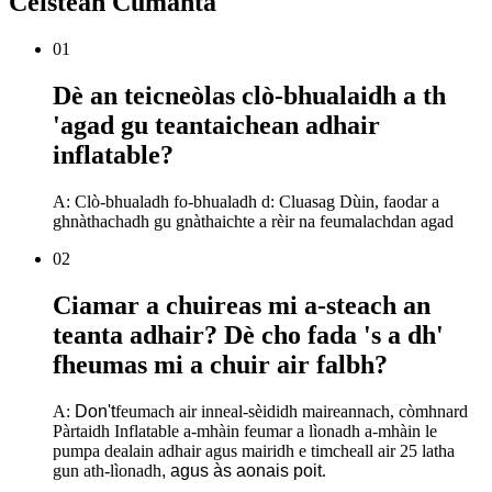
Ceistean Cumanta
01
Dè an teicneòlas clò-bhualaidh a th
'agad gu teantaichean adhair
inflatable?
A: Clò-bhualadh fo-bhualadh d: Cluasag Dùin, faodar a
ghnàthachadh gu gnàthaichte a rèir na feumalachdan agad
02
Ciamar a chuireas mi a-steach an
teanta adhair? Dè cho fada 's a dh'
fheumas mi a chuir air falbh?
A:
Don
'
t
feumach air inneal-sèididh maireannach, còmhnard
Pàrtaidh Inflatable a-mhàin feumar a lìonadh a-mhàin le
pumpa dealain adhair agus mairidh e timcheall air 25 latha
gun ath-lìonadh
, agus às aonais poit
.