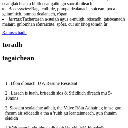
ceanglaichean a bhith ceangailte gu saor-thoileach
Accessories:
Baga cuibhle, pumpa dealanach, spìcean, poca
gainmhich, pumpa dealanach, ròpan
Iarrtas:
Tachartasan a-staigh agus a-muigh, rèiseadh, taisbeanadh
malairt, gnìomhan sònraichte, spòrs, cur air bhog toradh ùr
Rannsachadh
toradh
tagaichean
1.. Dìon dìonach, UV, Resune Resistant
2.. Lasach is luath, briseadh sìos & Stèidhich dìreach mu 5-
10mins
3. Siostam seulaichte adhair, tha Valve Ròin Adhair ag innse gun
fheum air sèideadh a tha a 'ruith gu leantainneach, gun fhuaim
sèididh
4.With cmnyk clò-bhualadh dath làn-clò, (clò-bhualadh