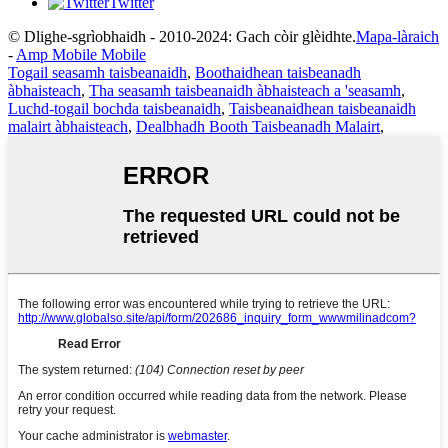
Twitter
© Dlighe-sgrìobhaidh - 2010-2024: Gach còir glèidhte.
Mapa-làraich
-
Amp Mobile Mobile
Togail seasamh taisbeanaidh
,
Boothaidhean taisbeanadh
àbhaisteach
,
Tha seasamh taisbeanaidh àbhaisteach a 'seasamh
,
Luchd-togail bochda taisbeanaidh
,
Taisbeanaidhean taisbeanaidh
malairt àbhaisteach
,
Dealbhadh Booth Taisbeanadh Malairt
,