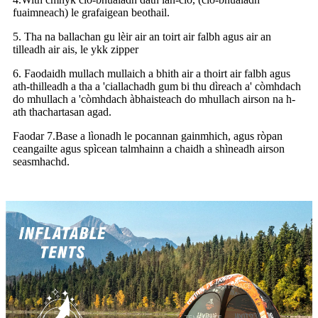
fuaimneach) le grafaigean beothail.
5. Tha na ballachan gu lèir air an toirt air falbh agus air an
tilleadh air ais, le ykk zipper
6. Faodaidh mullach mullaich a bhith air a thoirt air falbh agus
ath-thilleadh a tha a 'ciallachadh gum bi thu dìreach a' còmhdach
do mhullach a 'còmhdach àbhaisteach do mhullach airson na h-
ath thachartasan agad.
Faodar 7.Base a lìonadh le pocannan gainmhich, agus ròpan
ceangailte agus spìcean talmhainn a chaidh a shìneadh airson
seasmhachd.