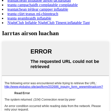
teantaichean inflatable airson tachartasan
teanta campachaidh complatable complatable
teantaichean trèilear campper inflatable
teanta cùirt teanas mì-chinnteach
teanta geamhraidh inflatable
NightClub Inflable NightClub Timent.inflatable Tant
Iarrtas airson luachan