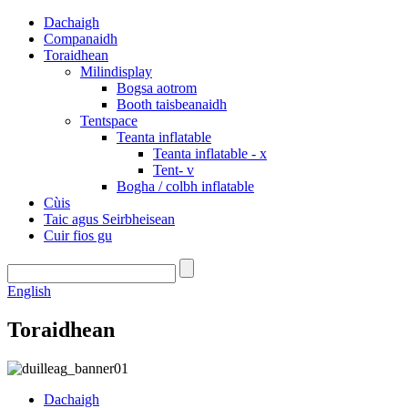
Dachaigh
Companaidh
Toraidhean
Milindisplay
Bogsa aotrom
Booth taisbeanaidh
Tentspace
Teanta inflatable
Teanta inflatable - x
Tent- v
Bogha / colbh inflatable
Cùis
Taic agus Seirbheisean
Cuir fios gu
English
Toraidhean
Dachaigh