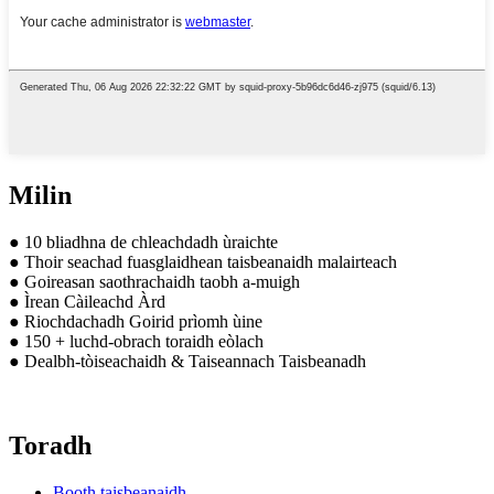
Milin
● 10 bliadhna de chleachdadh ùraichte
● Thoir seachad fuasglaidhean taisbeanaidh malairteach
● Goireasan saothrachaidh taobh a-muigh
● Ìrean Càileachd Àrd
● Riochdachadh Goirid prìomh ùine
● 150 + luchd-obrach toraidh eòlach
● Dealbh-tòiseachaidh & Taiseannach Taisbeanadh
Toradh
Booth taisbeanaidh