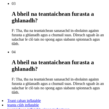
03
A bheil na teantaichean furasta a
ghlanadh?
F: Tha, tha na teantaichean sanasachd in-sholainn againn
furasta a ghlanadh agus a chumail suas. Dìreach sguab às an
salachar le clò tais no spong agus siabann spionnach agus
tlàth.
04
A bheil na teantaichean furasta a
ghlanadh?
F: Tha, tha na teantaichean sanasachd in-sholainn againn
furasta a ghlanadh agus a chumail suas. Dìreach sguab às an
salachar le clò tais no spong agus siabann spionnach agus
tlàth.
Teant caban inflatable
teanta ciùb inflatable